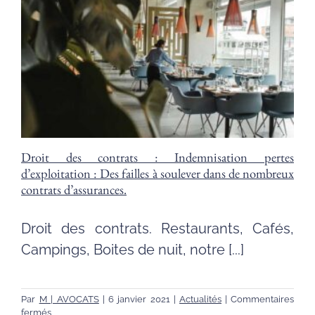
:
Le
rachat
d’un
fonds
de
commerce
pour
les
indépendants
:
Droit des contrats : Indemnisation pertes
d’exploitation : Des failles à soulever dans de nombreux
contrats d’assurances.
Droit des contrats. Restaurants, Cafés,
Campings, Boites de nuit, notre [...]
Par
M | AVOCATS
|
6 janvier 2021
|
Actualités
|
Commentaires
sur
fermés