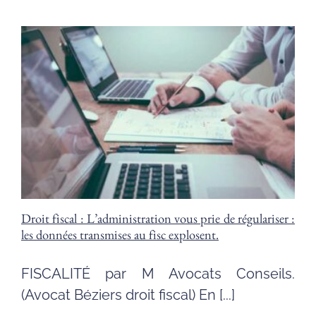
L’état
prend
en
charge
10
jours
de
congés
payés
pour
les
entreprises
impactées
par
la
Covid
Droit fiscal : L’administration vous prie de régulariser :
19.
les données transmises au fisc explosent.
FISCALITÉ par M Avocats Conseils.
(Avocat Béziers droit fiscal) En [...]