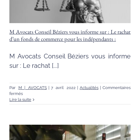
M Avocats Conseil Béziers vous informe sur : Le rachat
d’un fonds de commerce pour les indépendants :
M Avocats Conseil Béziers vous informe
sur : Le rachat [...]
Par
M | AVOCATS
|
7 avril 2022
|
Actualités
|
Commentaires
sur
fermés
M
Lire la suite
Avocats
Conseil
Béziers
vous
informe
sur