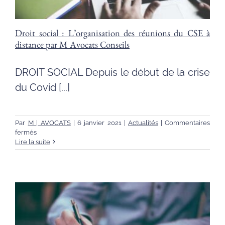
en
compte.
Droit social : L’organisation des réunions du CSE à
distance par M Avocats Conseils
DROIT SOCIAL Depuis le début de la crise
du Covid [...]
Par
M | AVOCATS
|
6 janvier 2021
|
Actualités
|
Commentaires
sur
fermés
Droit
Lire la suite
social
:
L’organisation
des
réunions
du
CSE
à