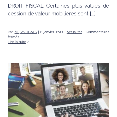
DROIT FISCAL Certaines plus-values de
cession de valeur mobilières sont [...]
Par
M | AVOCATS
|
6 janvier 2021
|
Actualités
|
Commentaires
sur
fermés
Avocat
Lire la suite
Béziers
:
Crédit
d’impôt
suite
à
plus-
value
à
l’étranger,
les
prélèvements
sociaux
sont
pris