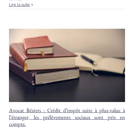
Droit
Lire la suite
des
contrats
:
Indemnisation
pertes
d’exploitation
:
Des
failles
à
soulever
dans
de
nombreux
contrats
d’assurances.
Avocat Béziers : Crédit d’impôt suite à plus-value à
l’étranger, les prélèvements sociaux sont pris en
compte.