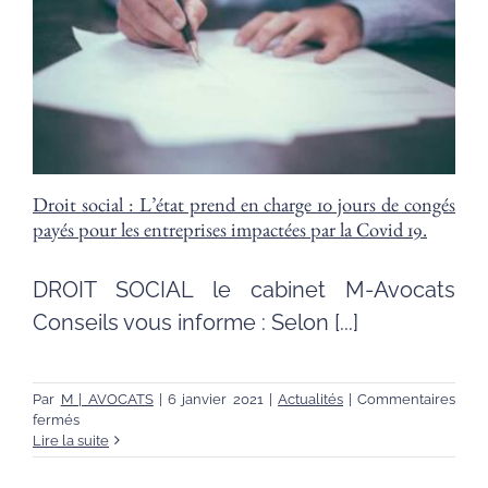
distance
par
M
Avocats
Conseils
Droit social : L’état prend en charge 10 jours de congés
payés pour les entreprises impactées par la Covid 19.
DROIT SOCIAL le cabinet M-Avocats
Conseils vous informe : Selon [...]
Par
M | AVOCATS
|
6 janvier 2021
|
Actualités
|
Commentaires
sur
fermés
Droit
Lire la suite
social
: