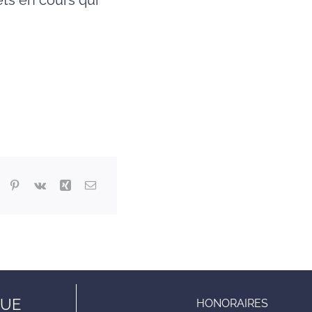
ets en cours qui
.
QUE
HONORAIRES