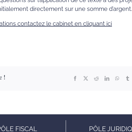
uestions sur l’application de ce texte à des proj
initialement directement sur une somme d’argent
ations contactez le cabinet en cliquant ici
e !
PÔLE FISCAL
PÔLE JURIDI