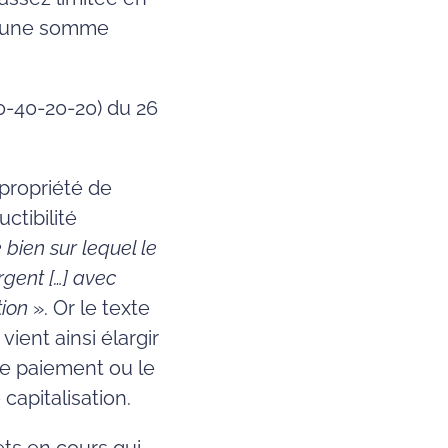
r une somme
0-40-20-20) du 26
-propriété de
ctibilité
 bien sur lequel le
rgent […] avec
tion
». Or le texte
vient ainsi élargir
le paiement ou le
apitalisation.