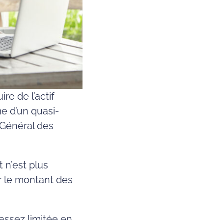
re de l’actif
me d’un quasi-
e Général des
 n’est plus
er le montant des
 assez limitée en