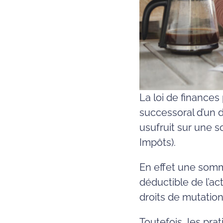
La loi de finances 
successoral d’un d
usufruit sur une s
Impôts).
En effet une somme
déductible de l’ac
droits de mutation 
Toutefois, les pra